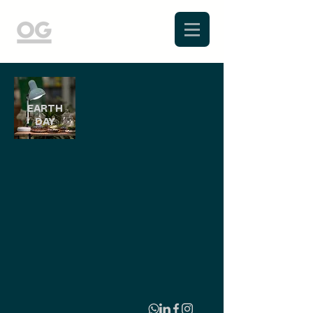
EARTH
DAY